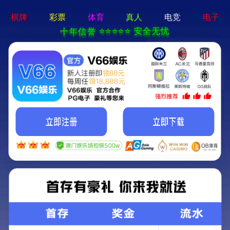
电子游戏平台app-APP免费
下载
首页
找项目
找团队
找专家
Home
Projects
Teams
Experts
找业绩
招人才
资讯
我们
Cases
Cases
Careers
News
AboutUs
业绩
中文
｜
Eng
宁波机场门户区景观提升工程项目