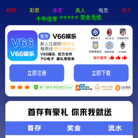
电子游戏平台app-APP免费
下载
首页
找项目
找团队
找专家
Home
Projects
Teams
Experts
找业绩
招人才
资讯
我们
Cases
Cases
Careers
News
AboutUs
业绩
中文
｜
Eng
景瑞.上府