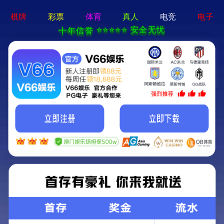
电子游戏平台app-APP免费
下载
首页
找项目
找团队
找专家
Home
Projects
Teams
Experts
找业绩
招人才
资讯
我们
Cases
Cases
Careers
News
AboutUs
业绩
中文
｜
Eng
太华镇胥锦村红色美丽村庄